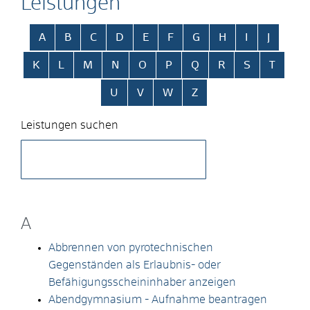
Leistungen
Alphabetisches Register überspringen
A
B
C
D
E
F
G
H
I
J
K
L
M
N
O
P
Q
R
S
T
U
V
W
Z
Leistungen suchen
A
Abbrennen von pyrotechnischen
Gegenständen als Erlaubnis- oder
Befähigungsscheininhaber anzeigen
Abendgymnasium - Aufnahme beantragen