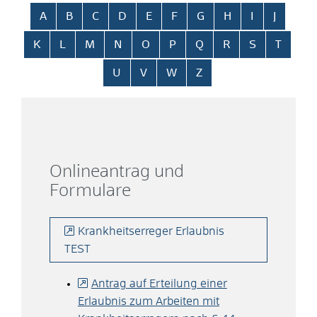
Alphabetisches Register überspringen
A
B
C
D
E
F
G
H
I
J
K
L
M
N
O
P
Q
R
S
T
U
V
W
Z
Onlineantrag und
Formulare
Krankheitserreger Erlaubnis
TEST
Antrag auf Erteilung einer
Erlaubnis zum Arbeiten mit