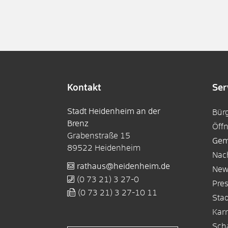
Kontakt
Ser
Stadt Heidenheim an der
Bür
Brenz
Öff
Grabenstraße 15
Gem
89522
Heidenheim
Nac
rathaus@heidenheim.de
New
(0
73
21) 3
27-0
Pre
(0
73
21) 3
27-10
11
Sta
Karr
Sch