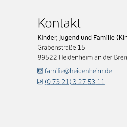
Kontakt
Kinder, Jugend und Familie (Ki
Grabenstraße 15
89522
Heidenheim an der Bre
familie@heidenheim.de
(0
73
21) 3
27
53
11