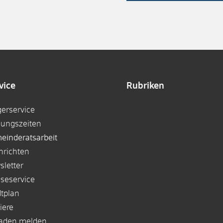
vice
Rubriken
gerservice
nungszeiten
einderatsarbeit
hrichten
sletter
sseservice
dtplan
iere
aden melden