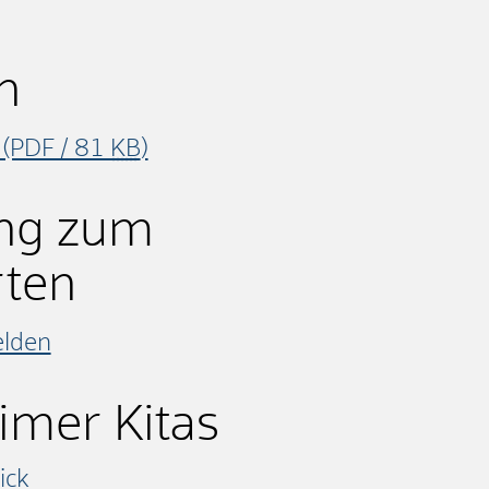
n
(PDF / 81
KB
)
ng zum
rten
elden
imer Kitas
ick