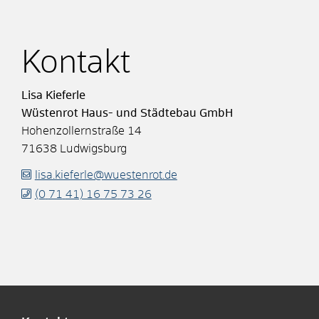
Kontakt
Lisa
Kieferle
Wüstenrot Haus- und Städtebau GmbH
Hohenzollernstraße 14
71638
Ludwigsburg
lisa.kieferle@wuestenrot.de
(0
71
41) 16
75
73
26