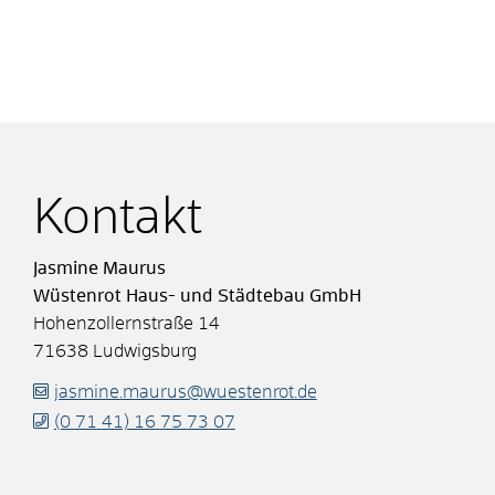
Kontakt
Jasmine
Maurus
Wüstenrot Haus- und Städtebau GmbH
Hohenzollernstraße 14
71638
Ludwigsburg
jasmine.maurus@wuestenrot.de
(0
71
41) 16
75
73
07