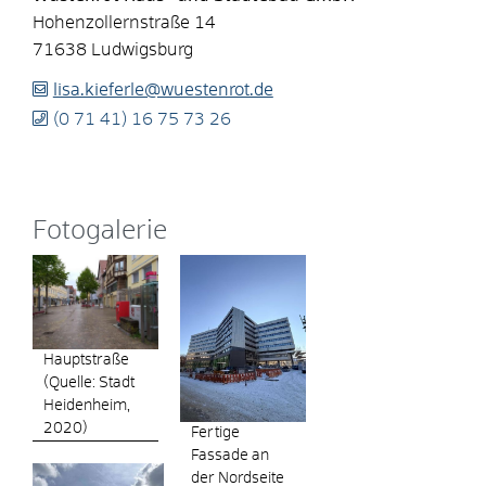
Hohenzollernstraße 14
71638
Ludwigsburg
lisa.kieferle@wuestenrot.de
(0
71
41) 16
75
73
26
Fotogalerie
Hauptstraße
(Quelle: Stadt
Heidenheim,
2020)
Fertige
Fassade an
der Nordseite