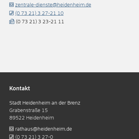
zentrale-dienste@heidenheim.de
(0
73
21) 3
27-21
10
(0
73
21) 3
23-21
11
Kontakt
Stadt Heidenheim an der Brenz
Grabenstraße 15
89522
Heidenheim
rathaus@heidenheim.de
(0
73
21) 3
27-0