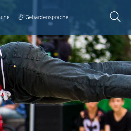
ache
Gebärdensprache