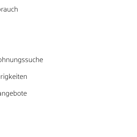
brauch
Wohnungssuche
erigkeiten
tangebote