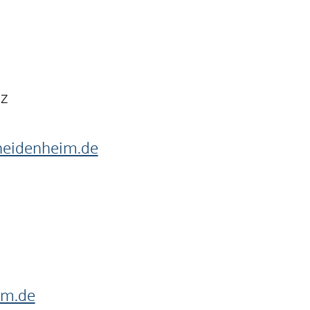
nz
heidenheim.de
im.de