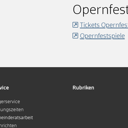
Opernfest
Tickets Opernfes
Opernfestspiele
vice
Rubriken
gerservice
nungszeiten
einderatsarbeit
hrichten