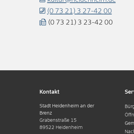
kultur@heidenheim.de
(0
73
21) 3
27-42
00
(0
73
21) 3
23-42
00
Kontakt
Ser
Stadt Heidenheim an der
Bür
Brenz
Öff
Grabenstraße 15
Gem
89522
Heidenheim
Nac