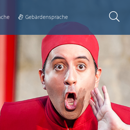
ache
Gebärdensprache