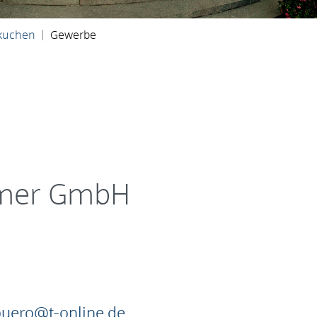
kuchen
Gewerbe
mmer GmbH
uero@t-online.de