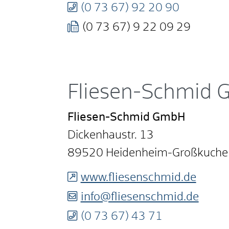
(0
73
67) 92
20
90
(0
73
67) 9
22
09
29
Fliesen-Schmid
Fliesen-Schmid GmbH
Dickenhaustr. 13
89520
Heidenheim-Großkuche
www.fliesenschmid.de
info@fliesenschmid.de
(0
73
67) 43
71