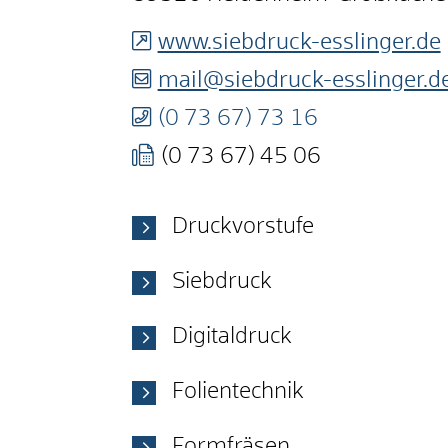
www.siebdruck-esslinger.de
mail@siebdruck-esslinger.d
(0
73
67) 73
16
(0
73
67) 45
06
Druckvorstufe
Siebdruck
Digitaldruck
Folientechnik
Formfräsen