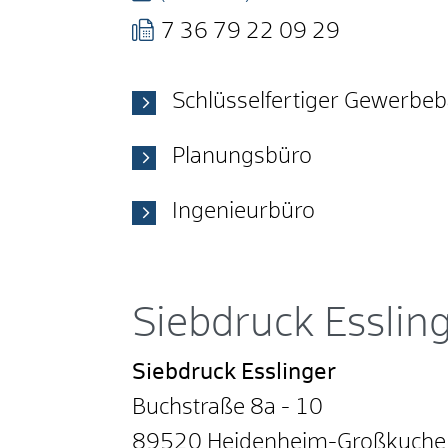
7
36
79
22
09
29
Schlüsselfertiger Gewerbe
Planungsbüro
Ingenieurbüro
Siebdruck Esslin
Siebdruck Esslinger
Buchstraße 8a - 10
89520
Heidenheim-Großkuche