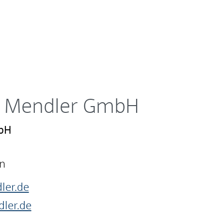
g Mendler GmbH
mbH
n
ler.de
ler.de