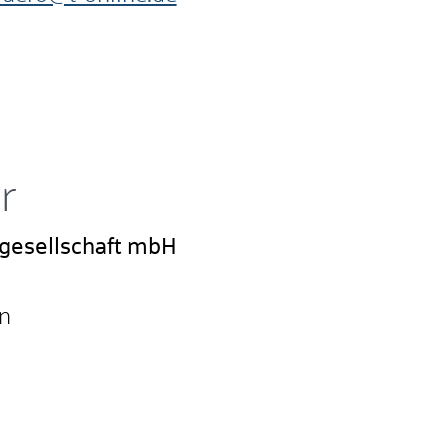
r
sgesellschaft mbH
n