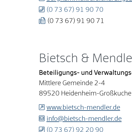
(0
73
67) 91
90
70
(0
73
67) 91
90
71
Bietsch & Mendle
Beteiligungs- und Verwaltung
Mittlere Gemeinde 2-4
89520
Heidenheim-Großkuche
www.bietsch-mendler.de
info@bietsch-mendler.de
(0
73
67) 92
20
90