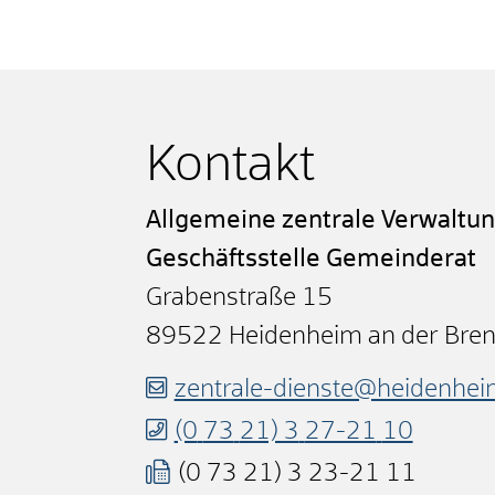
Kontakt
Allgemeine zentrale Verwaltu
Geschäftsstelle Gemeinderat
Grabenstraße 15
89522
Heidenheim an der Bre
zentrale-dienste@heidenhei
(0
73
21) 3
27-21
10
(0
73
21) 3
23-21
11