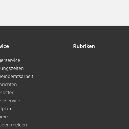
vice
Rubriken
gerservice
nungszeiten
einderatsarbeit
hrichten
sletter
sseservice
dtplan
iere
aden melden