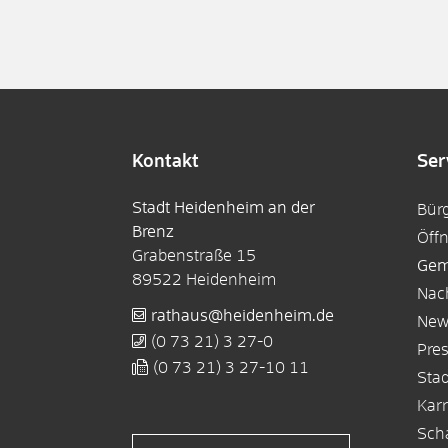
Kontakt
Ser
Stadt Heidenheim an der
Bür
Brenz
Öff
Grabenstraße 15
Gem
89522
Heidenheim
Nac
rathaus@heidenheim.de
New
(0
73
21) 3
27-0
Pre
(0
73
21) 3
27-10
11
Sta
Karr
Sch