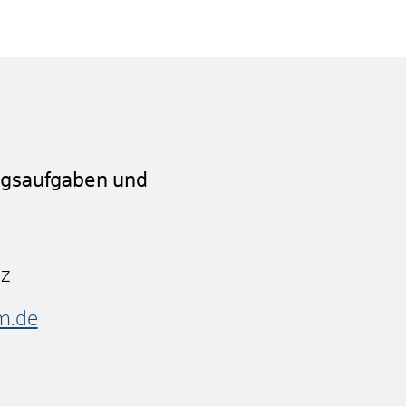
ngsaufgaben und
nz
m.de