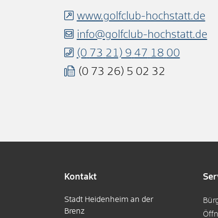
www.golfclub-hochstatt.de
info@golfclub-hochstatt.de
(0
73
21) 9
47
18
00
(0
73
26) 5
02
32
Kontakt
Ser
Stadt Heidenheim an der
Bür
Brenz
Öff