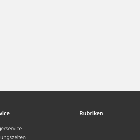
vice
Rubriken
gerservice
nungszeiten