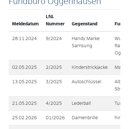
Fundbüro Oggenhausen
Lfd.
Meldedatum
Nummer
Gegenstand
Fundor
28.11.2024
9/2024
Handy Marke
Wurde 
Samsung
Rathau
Oggen
02.05.2025
2/2025
Kinderstrickjacke
Maifes
13.05.2025
3/2025
Autoschlüssel
Albrech
Straße
21.05.2025
4/2025
Lederball
Turnha
25.02.2026
01/2026
Damenbrille
hinter