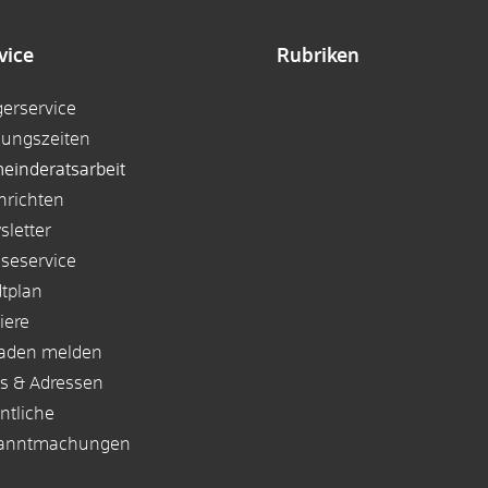
vice
Rubriken
gerservice
nungszeiten
einderatsarbeit
hrichten
sletter
sseservice
dtplan
iere
aden melden
ks & Adressen
ntliche
anntmachungen