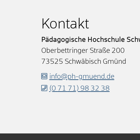
Kontakt
Pädagogische Hochschule Sc
Oberbettringer Straße 200
73525
Schwäbisch Gmünd
info@ph-gmuend.de
(0
71
71) 98
32
38