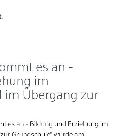
7
t.
kommt es an -
iehung im
d im Übergang zur
t es an - Bildung und Erziehung im
 zur Grundschule" wurde am