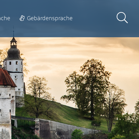
ache
Gebärdensprache