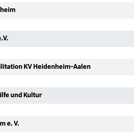
nheim
.V.
litation KV Heidenheim-Aalen
lfe und Kultur
 e. V.