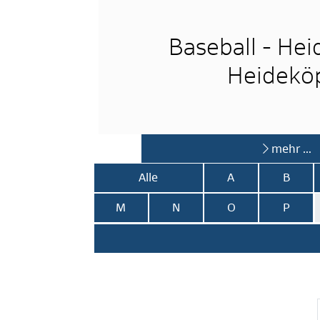
Baseball - He
Heidekö
mehr …
Alle
A
B
M
N
O
P