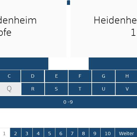
idenheim
Heidenhe
pfe
1
C
D
E
F
G
H
Q
R
S
T
U
V
0 -9
2
3
4
5
6
7
8
9
10
Weiter
1