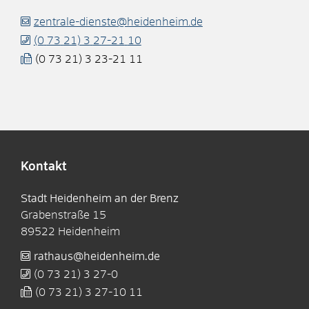
zentrale-dienste@heidenheim.de
(0
73
21) 3
27-21
10
(0
73
21) 3
23-21
11
Kontakt
Stadt Heidenheim an der Brenz
Grabenstraße 15
89522
Heidenheim
rathaus@heidenheim.de
(0
73
21) 3
27-0
(0
73
21) 3
27-10
11