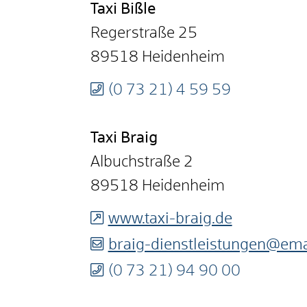
Taxi
Bißle
Regerstraße 25
89518
Heidenheim
(0
73
21) 4
59
59
Taxi
Braig
Albuchstraße 2
89518
Heidenheim
www.taxi-braig.de
braig-dienstleistungen@ema
(0
73
21) 94
90
00