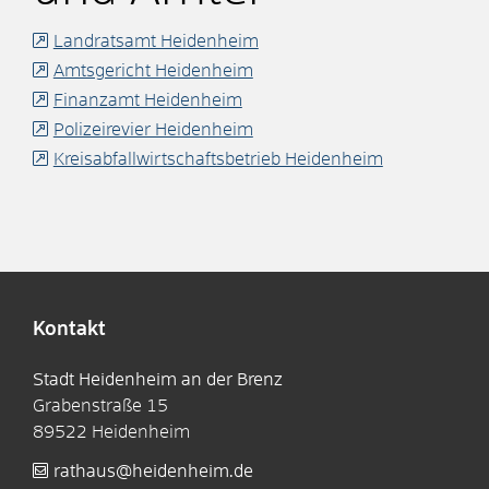
Landratsamt Heidenheim
Amtsgericht Heidenheim
Finanzamt Heidenheim
Polizeirevier Heidenheim
Kreisabfallwirtschaftsbetrieb Heidenheim
Kontakt
Stadt Heidenheim an der Brenz
Grabenstraße 15
89522
Heidenheim
rathaus@heidenheim.de