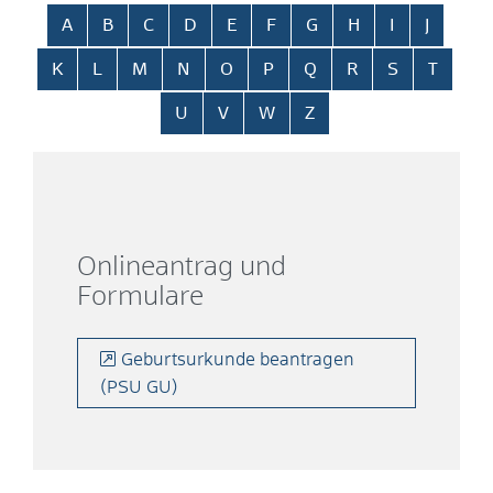
Alphabetisches Register überspringen
A
B
C
D
E
F
G
H
I
J
K
L
M
N
O
P
Q
R
S
T
U
V
W
Z
Onlineantrag und
Formulare
Geburtsurkunde beantragen
(PSU GU)