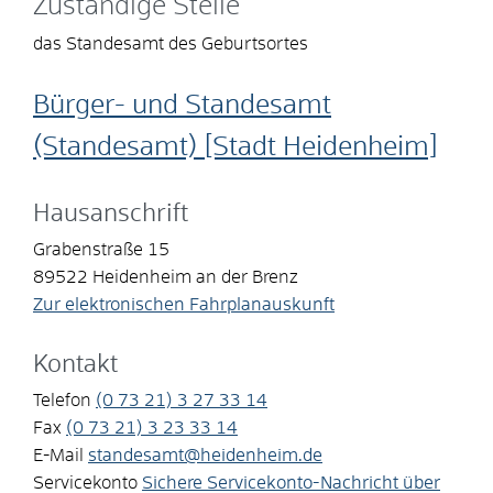
Zuständige Stelle
das Standesamt des Geburtsortes
Bürger- und Standesamt
(Standesamt) [Stadt Heidenheim]
Hausanschrift
Grabenstraße 15
89522
Heidenheim an der Brenz
Zur elektronischen Fahrplanauskunft
Kontakt
Telefon
(0
73
21) 3
27
33
14
Fax
(0
73
21) 3
23
33
14
E-Mail
standesamt@heidenheim.de
Servicekonto
Sichere Servicekonto-Nachricht über