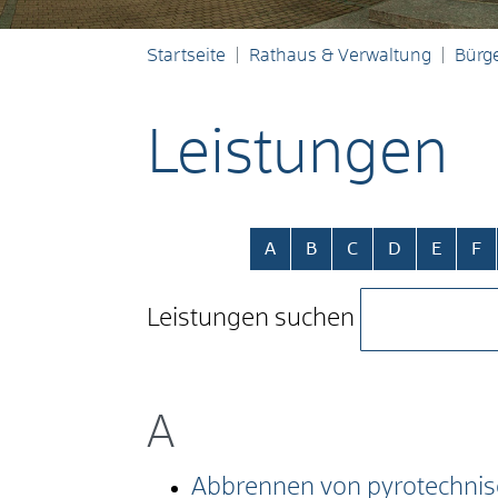
Startseite
Rathaus & Verwaltung
Bürge
Leistungen
Alphabetisches Register übersp
A
B
C
D
E
F
Leistungen suchen
A
Abbrennen von pyrotechnis