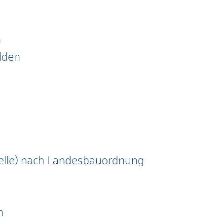
n
lden
telle) nach Landesbauordnung
n