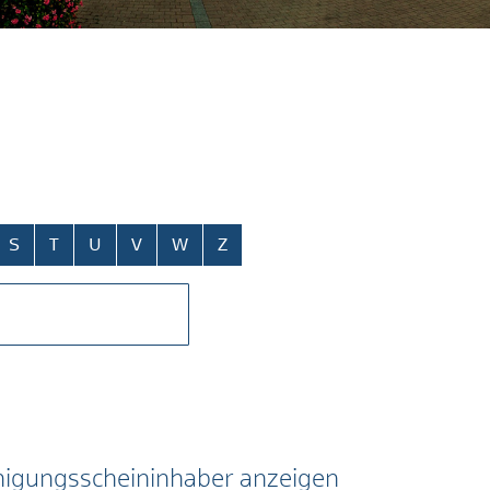
S
T
U
V
W
Z
higungsscheininhaber anzeigen