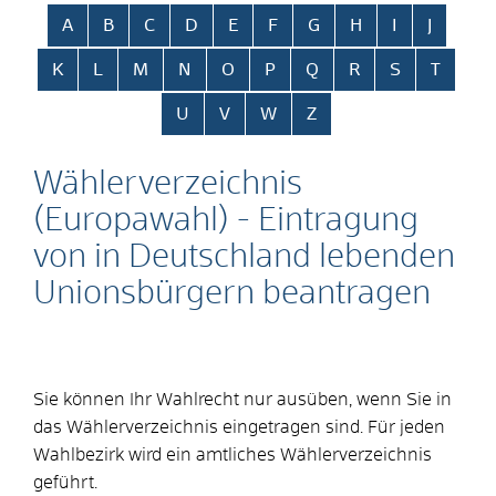
Alphabetisches Register überspringen
A
B
C
D
E
F
G
H
I
J
K
L
M
N
O
P
Q
R
S
T
U
V
W
Z
Wählerverzeichnis
(Europawahl) - Eintragung
von in Deutschland lebenden
Unionsbürgern beantragen
Sie können Ihr Wahlrecht nur ausüben, wenn Sie in
das Wählerverzeichnis eingetragen sind.
Für jeden
Wahlbezirk wird ein amtliches Wählerverzeichnis
geführt.