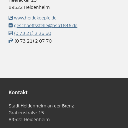
Heeracker 23
89522
Heidenheim
www.heidekoepfe.de
geschaeftsstelle@hsb1846.de
(0
73
21) 2
26
60
(0
73
21) 2
07
70
Kontakt
Stadt Heidenheim an der Brenz
Grabenstraße 15
89522
Heidenheim