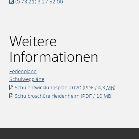
(0
73
21) 3
27
52
00
Weitere
Informationen
Ferienpläne
Schulwegpläne
Schulentwicklungsplan 2020
(PDF / 4,3
MB
)
Schulbroschüre Heidenheim
(PDF / 10
MB
)