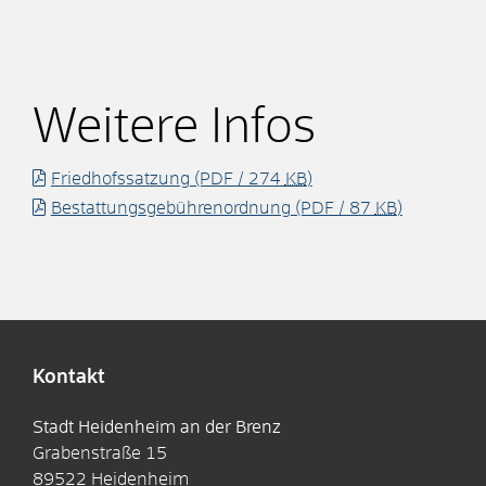
Weitere Infos
Friedhofssatzung
(PDF / 274
KB
)
Bestattungsgebührenordnung
(PDF / 87
KB
)
Kontakt
Stadt Heidenheim an der Brenz
Grabenstraße 15
89522
Heidenheim