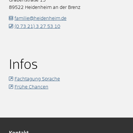
89522
Heidenheim an der Brenz
familie@heidenheim.de
(0
73
21) 3
27
53
10
Infos
Fachtagung Sprache
Frühe Chancen