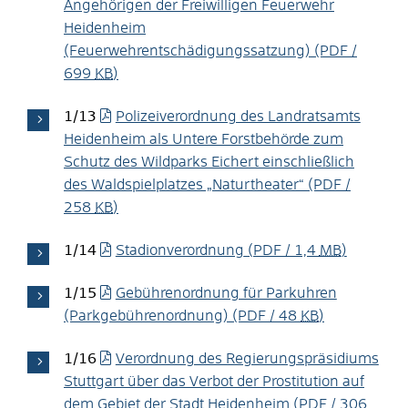
Angehörigen der Freiwilligen Feuerwehr
Heidenheim
(Feuerwehrentschädigungssatzung)
(PDF /
699
KB
)
1/13
Polizeiverordnung des Landratsamts
Heidenheim als Untere Forstbehörde zum
Schutz des Wildparks Eichert einschließlich
des Waldspielplatzes „Naturtheater“
(PDF /
258
KB
)
1/14
Stadionverordnung
(PDF / 1,4
MB
)
1/15
Gebührenordnung für Parkuhren
(Parkgebührenordnung)
(PDF / 48
KB
)
1/16
Verordnung des Regierungspräsidiums
Stuttgart über das Verbot der Prostitution auf
dem Gebiet der Stadt Heidenheim
(PDF / 306