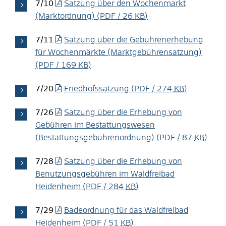
7/10
Satzung über den Wochenmarkt
(Marktordnung)
(PDF / 26
KB
)
7/11
Satzung über die Gebührenerhebung
für Wochenmärkte (Marktgebührensatzung)
(PDF / 169
KB
)
7/20
Friedhofssatzung
(PDF / 274
KB
)
7/26
Satzung über die Erhebung von
Gebühren im Bestattungswesen
(Bestattungsgebührenordnung)
(PDF / 87
KB
)
7/28
Satzung über die Erhebung von
Benutzungsgebühren im Waldfreibad
Heidenheim
(PDF / 284
KB
)
7/29
Badeordnung für das Waldfreibad
Heidenheim
(PDF / 51
KB
)