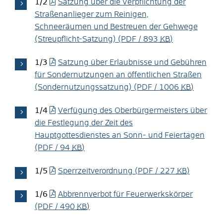
1/2
Satzung über die Verpflichtung der
Straßenanlieger zum Reinigen,
Schneeräumen und Bestreuen der Gehwege
(Streupflicht-Satzung)
(PDF / 893
KB
)
1/3
Satzung über Erlaubnisse und Gebühren
für Sondernutzungen an öffentlichen Straßen
(Sondernutzungssatzung)
(PDF / 1006
KB
)
1/4
Verfügung des Oberbürgermeisters über
die Festlegung der Zeit des
Hauptgottesdienstes an Sonn- und Feiertagen
(PDF / 94
KB
)
1/5
Sperrzeitverordnung
(PDF / 227
KB
)
1/6
Abbrennverbot für Feuerwerkskörper
(PDF / 490
KB
)