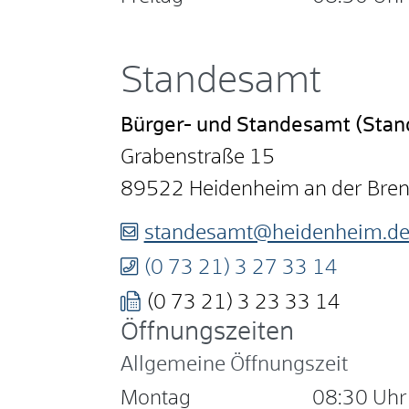
Standesamt
Bürger- und Standesamt (Sta
Grabenstraße 15
89522
Heidenheim an der Bre
standesamt@heidenheim.d
(0
73
21) 3
27
33
14
(0
73
21) 3
23
33
14
Öffnungszeiten
Allgemeine Öffnungszeit
Montag
08:30 Uhr