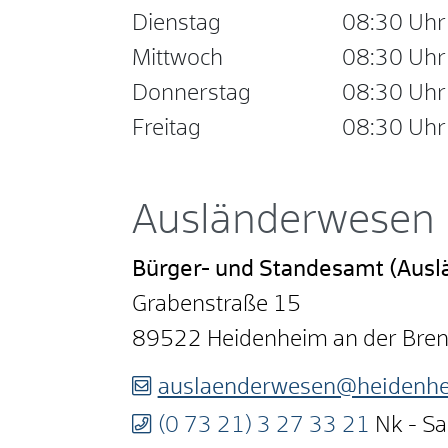
Dienstag
08:30 Uhr
Mittwoch
08:30 Uhr
Donnerstag
08:30 Uhr
Freitag
08:30 Uhr
Ausländerwesen
Bürger- und Standesamt (Aus
Grabenstraße 15
89522
Heidenheim an der Bre
auslaenderwesen@heidenhe
(0
73
21) 3
27
33
21
Nk - S