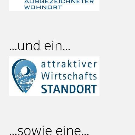
...und ein...
...sowie eine...