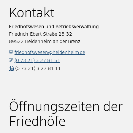
Kontakt
Friedhofswesen und Betriebsverwaltung
Friedrich-Ebert-Straße 28-32
89522
Heidenheim an der Brenz
friedhofswesen@heidenheim.de
(0
73
21) 3
27
81
51
(0
73
21) 3
27
81
11
Öffnungszeiten der
Friedhöfe