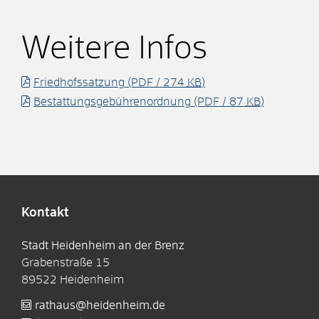
Weitere Infos
Friedhofssatzung
(PDF / 274
KB
)
Bestattungsgebührenordnung
(PDF / 87
KB
)
Kontakt
Stadt Heidenheim an der Brenz
Grabenstraße 15
89522
Heidenheim
rathaus@heidenheim.de