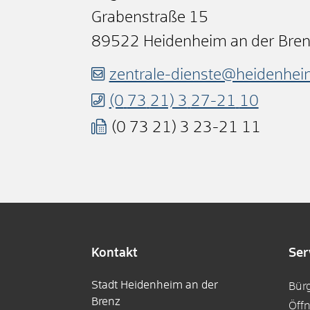
Grabenstraße 15
89522
Heidenheim an der Bre
zentrale-dienste@heidenhei
(0
73
21) 3
27-21
10
(0
73
21) 3
23-21
11
Kontakt
Ser
Stadt Heidenheim an der
Bür
Brenz
Öff