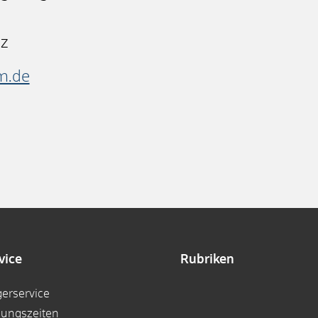
nz
m.de
vice
Rubriken
gerservice
nungszeiten