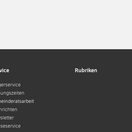
vice
Rubriken
gerservice
nungszeiten
einderatsarbeit
hrichten
sletter
sseservice