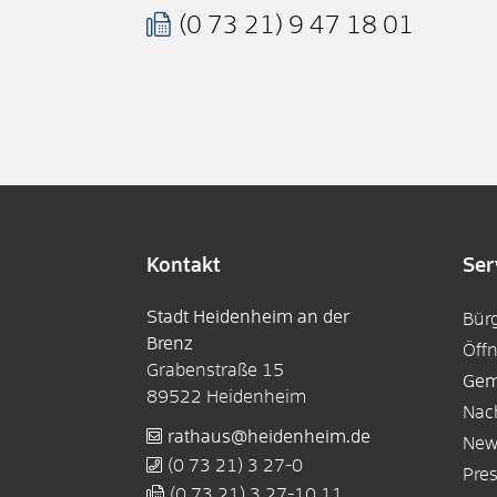
(0
73
21) 9
47
18
01
Kontakt
Ser
Stadt Heidenheim an der
Bür
Brenz
Öff
Grabenstraße 15
Gem
89522
Heidenheim
Nac
rathaus@heidenheim.de
New
(0
73
21) 3
27-0
Pre
(0
73
21) 3
27-10
11