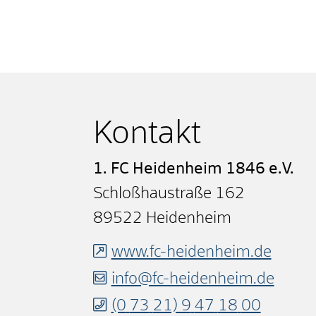
Kontakt
1. FC Heidenheim 1846 e.V.
Schloßhaustraße 162
89522
Heidenheim
www.fc-heidenheim.de
info@fc-heidenheim.de
(0
73
21) 9
47
18
00