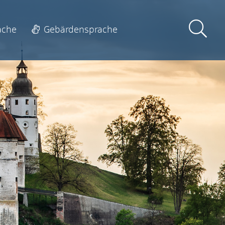
ache
Gebärdensprache