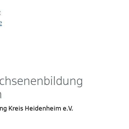
e
e
achsenenbildung
m
ng Kreis Heidenheim e.V.