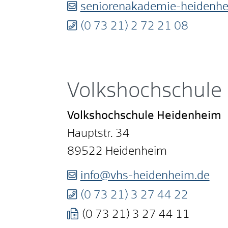
seniorenakademie-heidenh
(0
73
21) 2
72
21
08
Volkshochschule
Volkshochschule Heidenheim
Hauptstr. 34
89522
Heidenheim
info@vhs-heidenheim.de
(0
73
21) 3
27
44
22
(0
73
21) 3
27
44
11