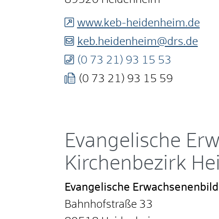
89520
Heidenheim
www.keb-heidenheim.de
keb.heidenheim@drs.de
(0
73
21) 93
15
53
(0
73
21) 93
15
59
Evangelische Er
Kirchenbezirk H
Evangelische Erwachsenenbil
Bahnhofstraße 33