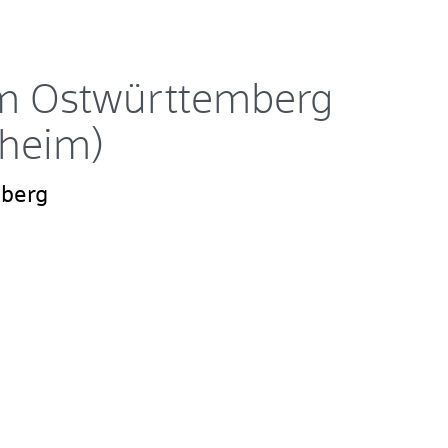
 Ostwürttemberg
nheim)
berg