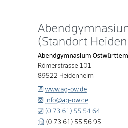
Abendgymnasium
(Standort Heide
Abendgymnasium Ostwürttem
Römerstrasse 101
89522
Heidenheim
www.ag-ow.de
info@ag-ow.de
(0
73
61) 55
54
64
(0
73
61) 55
56
95