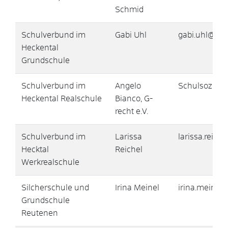
Schmid
Schulverbund im
Gabi Uhl
gabi.uhl@he
Heckental
Grundschule
Schulverbund im
Angelo
Schulsoziala
Heckental Realschule
Bianco, G-
recht e.V.
Schulverbund im
Larissa
larissa.reic
Hecktal
Reichel
Werkrealschule
Silcherschule und
Irina Meinel
irina.meinel
Grundschule
Reutenen