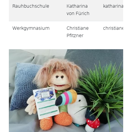
Rauhbuchschule
Katharina
katharina.vo
von Fürich
Werkgymnasium
Christiane
christiane.p
Pfitzner