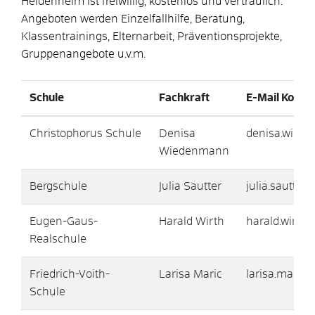
Heidenheim ist freiwillig, kostenlos und vertraulich.
Angeboten werden Einzelfallhilfe, Beratung,
Klassentrainings, Elternarbeit, Präventionsprojekte,
Gruppenangebote u.v.m.
Schule
Fachkraft
E-Mail Konta
Christophorus Schule
Denisa
denisa.wied
Wiedenmann
Bergschule
Julia Sautter
julia.sautte
Eugen-Gaus-
Harald Wirth
harald.wirth
Realschule
Friedrich-Voith-
Larisa Maric
larisa.maric
Schule