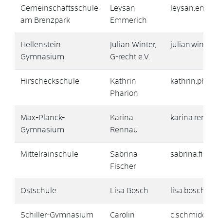
Gemeinschaftsschule
Leysan
leysan.emme
am Brenzpark
Emmerich
Hellenstein
Julian Winter,
julian.winter
Gymnasium
G-recht e.V.
Hirscheckschule
Kathrin
kathrin.pha
Pharion
Max-Planck-
Karina
karina.renn
Gymnasium
Rennau
Mittelrainschule
Sabrina
sabrina.fisc
Fischer
Ostschule
Lisa Bosch
lisa.bosch@
Schiller-Gymnasium
Carolin
c.schmid@he