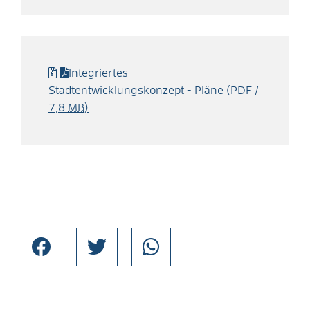
Integriertes
Stadtentwicklungskonzept - Pläne
(PDF /
7,8
MB
)