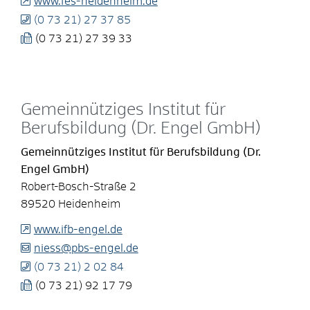
www.fes-heidenheim.de
(0
73
21) 27
37
85
(0
73
21) 27
39
33
Gemeinnütziges Institut für
Berufsbildung (Dr. Engel GmbH)
Gemeinnütziges Institut für Berufsbildung (Dr.
Engel GmbH)
Robert-Bosch-Straße 2
89520
Heidenheim
www.ifb-engel.de
niess@pbs-engel.de
(0
73
21) 2
02
84
(0
73
21) 92
17
79