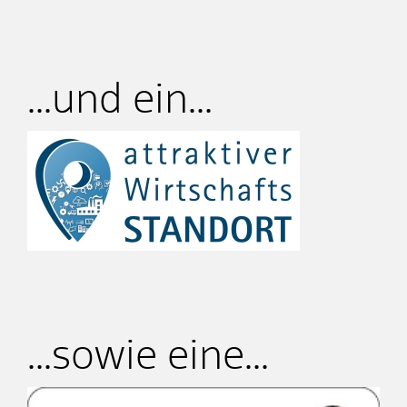
...und ein...
...sowie eine...