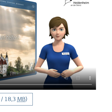
/ 18,3
MB
)