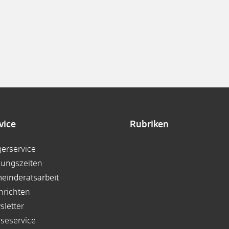
vice
Rubriken
gerservice
nungszeiten
einderatsarbeit
hrichten
sletter
sseservice