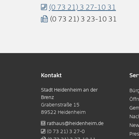
(0
73
21) 3
27-10
31
(0
73
21) 3
23-10
31
Kontakt
Ser
Stadt Heidenheim an der
Bür
Brenz
Öff
Grabenstraße 15
Gem
89522
Heidenheim
Nac
rathaus@heidenheim.de
New
(0
73
21) 3
27-0
Pre