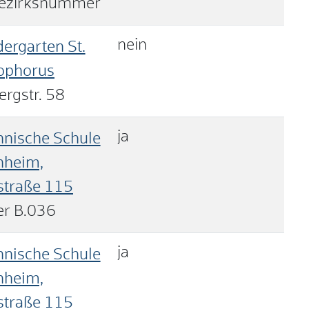
ezirksnummer
nein
dergarten St.
tophorus
ergstr. 58
ja
hnische Schule
nheim,
straße 115
r B.036
ja
hnische Schule
nheim,
straße 115