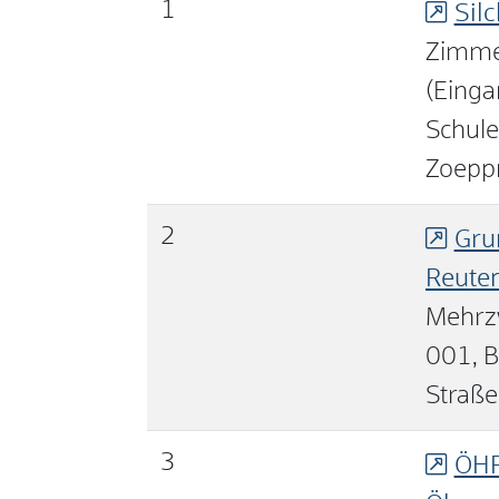
1
Sil
Zimme
(Einga
Schule
Zoeppr
2
Gru
Reute
Mehrz
001, B
Straße
3
ÖH