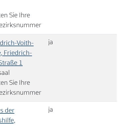
a
en Sie Ihre
ezirksnummer
ja
drich-Voith-
, Friedrich-
Straße 1
saal
en Sie Ihre
ezirksnummer
ja
s der
hilfe,