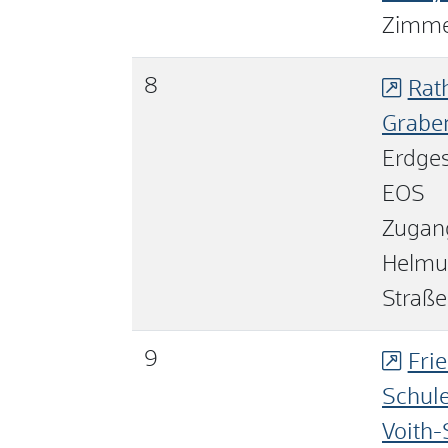
Zimme
8
Rat
Grabe
Erdges
EOS
Zugan
Helmut
Straße
9
Frie
Schule
Voith-