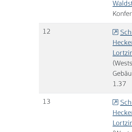
Walds
Konfe
12
Sch
Hecken
Lortzi
(Wests
Gebäu
1.37
13
Sch
Hecken
Lortzi