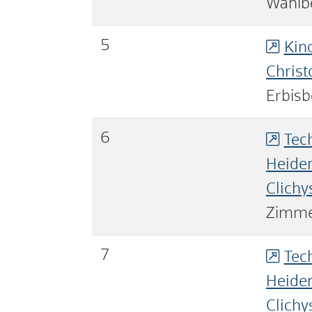
Wahlb
5
Kin
Chris
Erbisb
6
Tec
Heide
Clichy
Zimme
7
Tec
Heide
Clichy