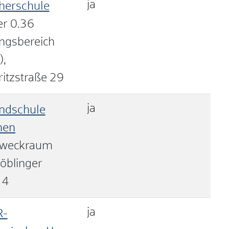
ja
cherschule
r 0.36
ngsbereich
),
itzstraße 29
ja
ndschule
nen
weckraum
öblinger
 4
ja
R-