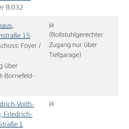
r B.032
ja
haus,
(Rollstuhlgerechter
nstraße 15
Zugang nur über
choss: Foyer /
Tiefgarage)
g über
-Bornefeld-
ja
drich-Voith-
, Friedrich-
Straße 1