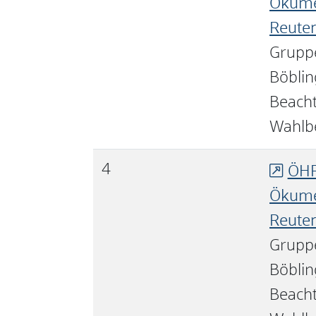
Ökume
Reute
Grupp
Böblin
Beacht
Wahlb
4
ÖH
Ökume
Reute
Grupp
Böblin
Beacht