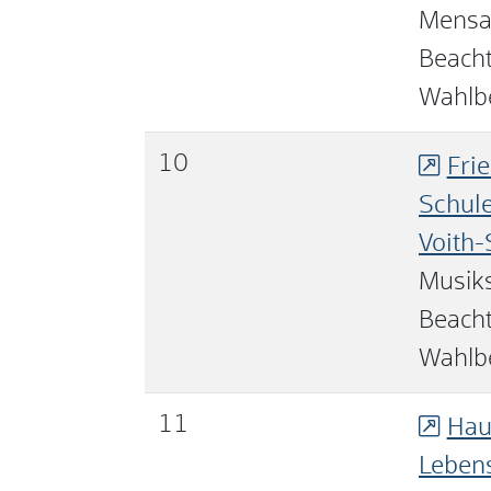
Mens
Beacht
Wahlb
10
Frie
Schule
Voith-
Musik
Beacht
Wahlb
11
Hau
Lebens