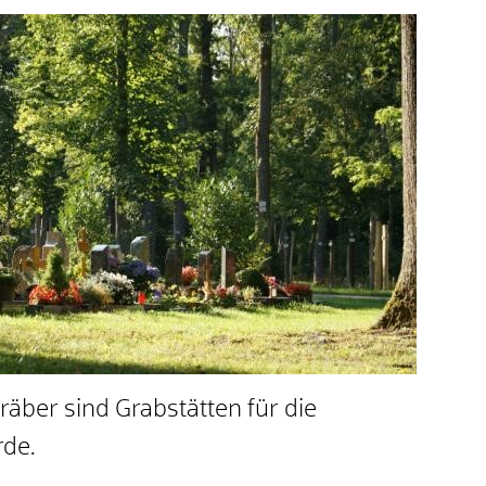
äber sind Grabstätten für die
rde.