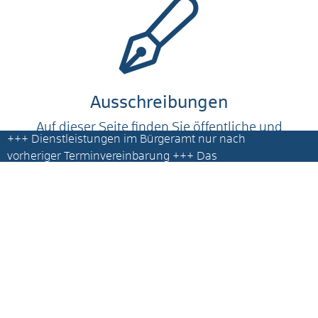
Ausschreibungen
Auf dieser Seite finden Sie öffentliche und
+++
Dienstleistungen im Bürgeramt nur nach
beabsichtigt beschränkte
vorheriger Terminvereinbarung
+++ Das
Ausschreibungen, sowie vergebene
Bürgeramt und die Ausländerbehörde
Aufträge.
befinden sich im ehemaligen LBBW Gebäude
+++