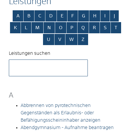
Leistungen
Alphabetisches Register überspringen
A
B
C
D
E
F
G
H
I
J
K
L
M
N
O
P
Q
R
S
T
U
V
W
Z
Leistungen suchen
A
Abbrennen von pyrotechnischen
Gegenständen als Erlaubnis- oder
Befähigungsscheininhaber anzeigen
Abendgymnasium - Aufnahme beantragen