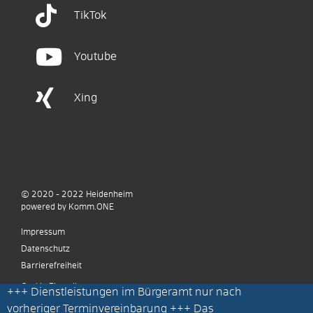
TikTok
Youtube
Xing
© 2020 - 2022
Heidenheim
p
owered by
Komm.ONE
Impressum
Datenschutz
Barrierefreiheit
Cookie Einstellungen
+++
Dienstleistungen im Bürgeramt nur nach
vorheriger Terminvereinbarung
+++ Das