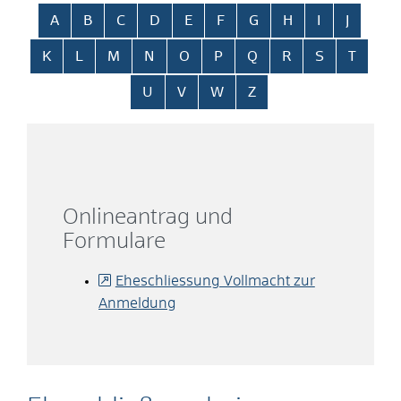
Alphabetisches Register überspringen
A
B
C
D
E
F
G
H
I
J
K
L
M
N
O
P
Q
R
S
T
U
V
W
Z
Onlineantrag und
Formulare
Eheschliessung Vollmacht zur
Anmeldung