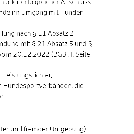
in oder
erfolgreicher Abschluss
hkunde im Umgang mit Hunden
eilung
nach § 11 Absatz 2
bindung mit § 21 Absatz 5 und §
om 20.12.2022 (BGBl. I, Seite
h L
eistungsrichter,
on Hundesportverbänden, die
d.
nter und fremder Umgebung)