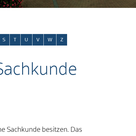
S
T
U
V
W
Z
 Sachkunde
he Sachkunde besitzen. Das