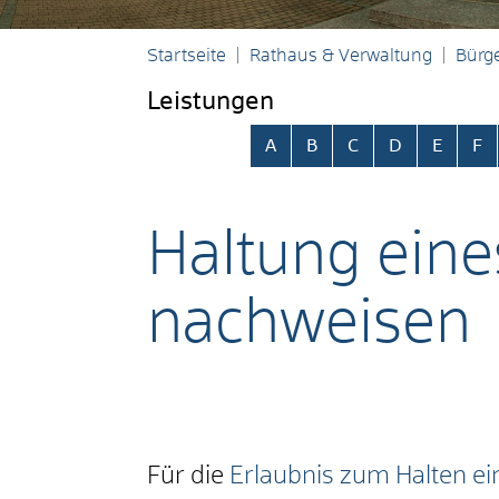
Startseite
Rathaus & Verwaltung
Bürge
Leistungen
Alphabetisches Register übersp
A
B
C
D
E
F
Haltung ein
nachweisen
Für die
Erlaubnis zum Halten e