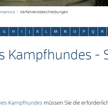
rservice
Verfahrensbeschreibungen
ringen
G
H
I
J
K
L
M
N
O
P
Q
R
es Kampfhundes -
ines Kampfhundes
müssen Sie die erforderlic