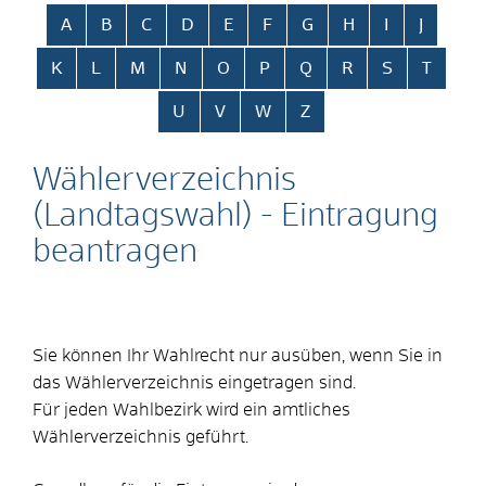
Alphabetisches Register überspringen
A
B
C
D
E
F
G
H
I
J
K
L
M
N
O
P
Q
R
S
T
U
V
W
Z
Wählerverzeichnis
(Landtagswahl) - Eintragung
beantragen
Sie können Ihr Wahlrecht nur ausüben, wenn Sie in
das Wählerverzeichnis eingetragen sind.
Für jeden Wahlbezirk wird ein amtliches
Wählerverzeichnis geführt.