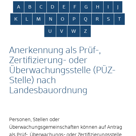
Alphabetisches Register überspringen
A
B
C
D
E
F
G
H
I
J
K
L
M
N
O
P
Q
R
S
T
U
V
W
Z
Anerkennung als Prüf-,
Zertifizierung- oder
Überwachungsstelle (PÜZ-
Stelle) nach
Landesbauordnung
Personen, Stellen oder
Überwachungsgemeinschaften können auf Antrag
als Prüf-, Überwachungs- oder Zertifizierungsstelle