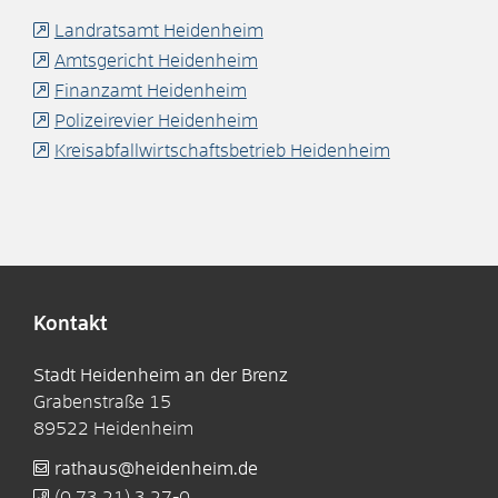
Landratsamt Heidenheim
Amtsgericht Heidenheim
Finanzamt Heidenheim
Polizeirevier Heidenheim
Kreisabfallwirtschaftsbetrieb Heidenheim
Kontakt
Stadt Heidenheim an der Brenz
Grabenstraße 15
89522
Heidenheim
rathaus@heidenheim.de
(0
73
21) 3
27-0