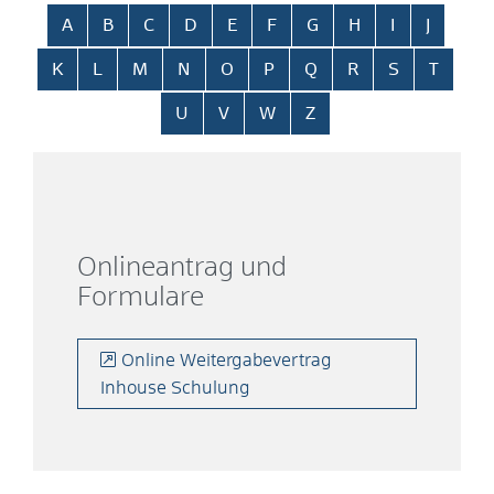
Alphabetisches Register überspringen
A
B
C
D
E
F
G
H
I
J
K
L
M
N
O
P
Q
R
S
T
U
V
W
Z
Onlineantrag und
Formulare
Online Weitergabevertrag
Inhouse Schulung