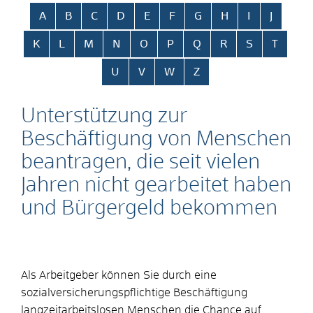
Alphabetisches Register überspringen
A
B
C
D
E
F
G
H
I
J
K
L
M
N
O
P
Q
R
S
T
U
V
W
Z
Unterstützung zur
Beschäftigung von Menschen
beantragen, die seit vielen
Jahren nicht gearbeitet haben
und Bürgergeld bekommen
Als Arbeitgeber können Sie durch eine
sozialversicherungspflichtige Beschäftigung
langzeitarbeitslosen Menschen die Chance auf