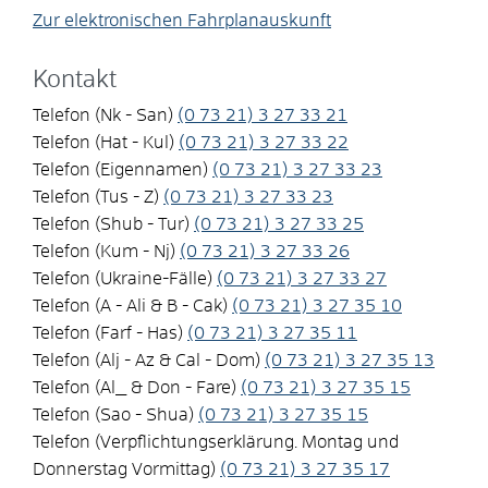
Zur elektronischen Fahrplanauskunft
Kontakt
Telefon (Nk - San)
(0
73
21) 3
27
33
21
Telefon (Hat - Kul)
(0
73
21) 3
27
33
22
Telefon (Eigennamen)
(0
73
21) 3
27
33
23
Telefon (Tus - Z)
(0
73
21) 3
27
33
23
Telefon (Shub - Tur)
(0
73
21) 3
27
33
25
Telefon (Kum - Nj)
(0
73
21) 3
27
33
26
Telefon (Ukraine-Fälle)
(0
73
21) 3
27
33
27
Telefon (A - Ali & B - Cak)
(0
73
21) 3
27
35
10
Telefon (Farf - Has)
(0
73
21) 3
27
35
11
Telefon (Alj - Az & Cal - Dom)
(0
73
21) 3
27
35
13
Telefon (Al_ & Don - Fare)
(0
73
21) 3
27
35
15
Telefon (Sao - Shua)
(0
73
21) 3
27
35
15
Telefon (Verpflichtungserklärung. Montag und
Donnerstag Vormittag)
(0
73
21) 3
27
35
17