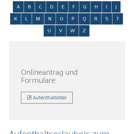
Alphabetisches Register überspringen
A
B
C
D
E
F
G
H
I
J
K
L
M
N
O
P
Q
R
S
T
U
V
W
Z
Onlineantrag und
Formulare
Aufenthaltstitel