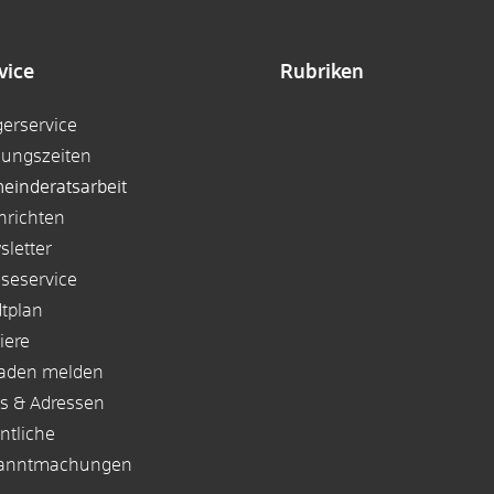
vice
Rubriken
gerservice
nungszeiten
einderatsarbeit
hrichten
sletter
sseservice
dtplan
iere
aden melden
ks & Adressen
ntliche
anntmachungen