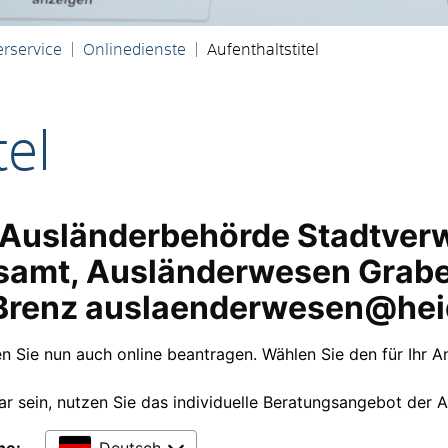
rservice
Onlinedienste
Aufenthaltstitel
tel