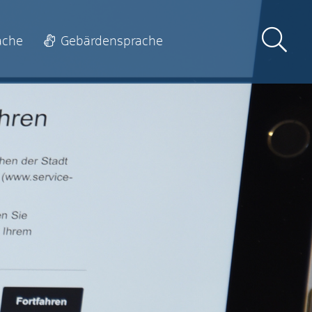
ache
Gebärdensprache