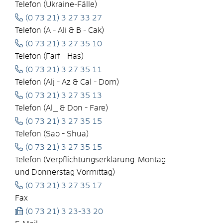
Telefon (Ukraine-Fälle)
(0
73
21) 3
27
33
27
Telefon (A - Ali & B - Cak)
(0
73
21) 3
27
35
10
Telefon (Farf - Has)
(0
73
21) 3
27
35
11
Telefon (Alj - Az & Cal - Dom)
(0
73
21) 3
27
35
13
Telefon (Al_ & Don - Fare)
(0
73
21) 3
27
35
15
Telefon (Sao - Shua)
(0
73
21) 3
27
35
15
Telefon (Verpflichtungserklärung. Montag
und Donnerstag Vormittag)
(0
73
21) 3
27
35
17
Fax
(0
73
21) 3
23-33
20