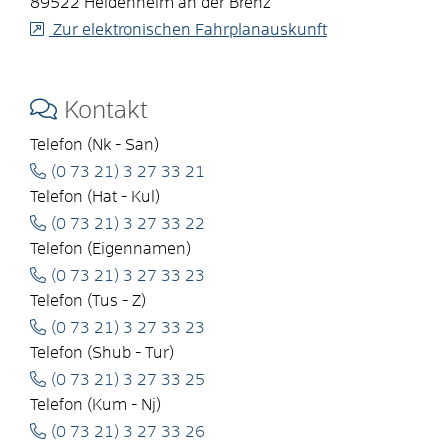
89522
Heidenheim an der Brenz
Zur elektronischen Fahrplanauskunft
Kontakt
Telefon (Nk - San)
(0
73
21) 3
27
33
21
Telefon (Hat - Kul)
(0
73
21) 3
27
33
22
Telefon (Eigennamen)
(0
73
21) 3
27
33
23
Telefon (Tus - Z)
(0
73
21) 3
27
33
23
Telefon (Shub - Tur)
(0
73
21) 3
27
33
25
Telefon (Kum - Nj)
(0
73
21) 3
27
33
26