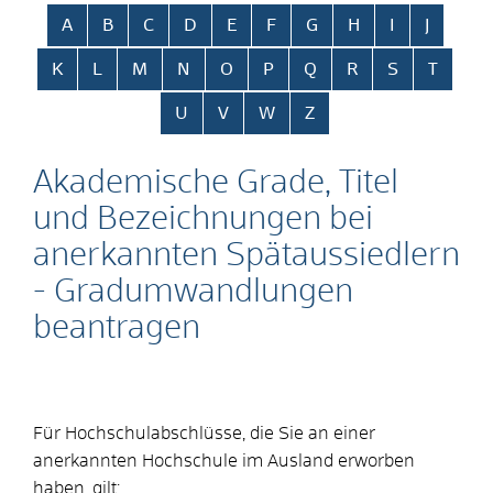
Alphabetisches Register überspringen
A
B
C
D
E
F
G
H
I
J
K
L
M
N
O
P
Q
R
S
T
U
V
W
Z
Akademische Grade, Titel
und Bezeichnungen bei
anerkannten Spätaussiedlern
- Gradumwandlungen
beantragen
Für Hochschulabschlüsse, die Sie an einer
anerkannten Hochschule im Ausland erworben
haben, gilt: