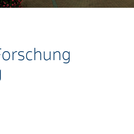
 Forschung
g