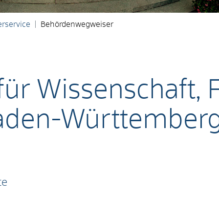
rservice
Behördenwegweiser
für Wissenschaft,
aden-Württember
te