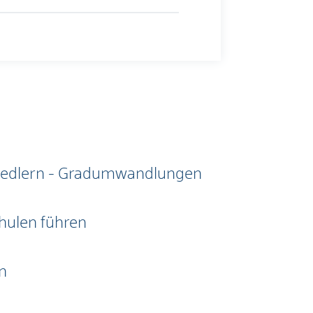
siedlern - Gradumwandlungen
hulen führen
n